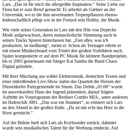
Lars. „Das ist für mich die allergrößte Inspiration.“ Seine Liebe zur
Flora hat er zum Beruf gemacht: Er arbeitet als Gärtner an der
Universität, wo er die ihm anvertrauten Tropenpflanzen ebenso
leidenschaftlich pflegt wie in der Freizeit sein Hobby, die Musik.
Wie viele seiner Generation ist Lars mit den Hits von Depeche
Mode aufgewachsen, deren melancholische Stimmung auch in
seinen Tracks Spuren hinterlassen hat. „Fast alles, was ich
produziere, ist molllastig“, meint er. Schon als Teenager eiferte er
mit einem Minikeyboard vom Trödel den großen Vorbildern nach.
Später komponierte er auf dem PC Musik für kleinere Bandprojekte,
bis er 2003 gemeinsam mit Sänger Kai Samba die Band Chaos
Digital gründete.
Mit ihrer Mischung aus wilder Elektromusik, deutschen Texten und
einer mitreißenden Live-Show nahm das Quartett die Herzen der
Düsseldorfer Partygemeinde im Sturm. Das Debüt „01:00“ wurde
im ausverkauften Haus der Jugend präsentiert, darauf folgten
Auftritte im Vorprogramm der Berliner Combo MIA., unter anderem
im Hafenclub 3001. „Das war ein Hammer“, so erinnert sich Lars
an den Abend in der großen Halle. „Da ist mir echt das Herz in die
Hose gerutscht.“
Auf der Bühne hielt sich Lars als Keyboarder zurück, dahinter
wurde sein musikalisches Talent für die Werbung entdeckt. Auf