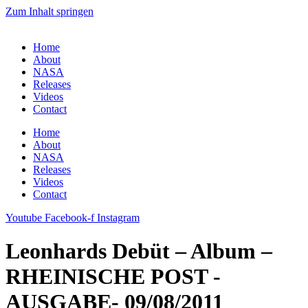
Zum Inhalt springen
Home
About
NASA
Releases
Videos
Contact
Home
About
NASA
Releases
Videos
Contact
Youtube
Facebook-f
Instagram
Leonhards Debüt – Album –
RHEINISCHE POST -
AUSGABE- 09/08/2011