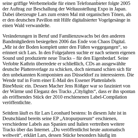
seine griffige Werbemelodie für einen Telefonanbieter folgte 2005
der Auftrag zur Beschallung der Weltausstellung Expo in Japan.
Dabei überzeugte Lars zum ersten Mal mit organischen Tönen, als
er den deutschen Pavillon mit Hilfe digitalisierter Vogelgesänge in
einen Wald verwandelte.
Veränderungen in Beruf und Familienzuwachs bei den anderen
Bandmitgliedern besiegelten 2006 das Ende von Chaos Digital.
„Mir ist der Boden komplett unter den Füßen weggegangen“, so
erinnert sich Lars. In den Folgejahren suchte er nach seinem eigenen
Sound und produzierte neue Tracks – für den Eigenbedarf. Seine
Verlobte Kathrin überredete er schließlich, CDs an ausgewählte
deutsche Plattenverlage zu schicken, doch niemand schien sich für
den unbekannten Komponisten aus Düsseldorf zu interessieren. Die
Wende traf in Form einer E-Mail des Essener Plattenlabels
BineMusic ein. Dessen Macher Jens Rößger war so fasziniert von
der Wärme und Eleganz des Tracks „Citylights“, dass er ihn spontan
als eröffnendes Stück der 2010 erschienenen Label-Compilation
veröffentlichte.
Seitdem läuft es für Lars Leonhard bestens: In diesem Jahr ist in
Deutschland bereits seine EP „Atropurpureum“ erschienen,
verschiedene Labels aus Spanien und Italien vertreiben weitere
Tracks über das Internet. „Du veröffentlichst heute automatisch
weltweit“, erklärt Lars, dessen Stücke besonders häufig im