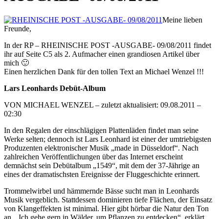
Meine lieben
Freunde,
In der RP – RHEINISCHE POST -AUSGABE- 09/08/2011 findet
ihr auf Seite C5 als 2. Aufmacher einen grandiosen Artikel über
mich 🙂
Einen herzlichen Dank für den tollen Text an Michael Wenzel !!!
Lars Leonhards Debüt-Album
VON MICHAEL WENZEL – zuletzt aktualisiert: 09.08.2011 –
02:30
In den Regalen der einschlägigen Plattenläden findet man seine
Werke selten; dennoch ist Lars Leonhard ist einer der umtriebigsten
Produzenten elektronischer Musik „made in Düsseldorf“. Nach
zahlreichen Veröffentlichungen über das Internet erscheint
demnächst sein Debütalbum „1549“, mit dem der 37-Jährige an
eines der dramatischsten Ereignisse der Fluggeschichte erinnert.
Trommelwirbel und hämmernde Bässe sucht man in Leonhards
Musik vergeblich. Stattdessen dominieren tiefe Flächen, der Einsatz
von Klangeffekten ist minimal. Hier gibt hörbar die Natur den Ton
an. „Ich gehe gern in Wälder, um Pflanzen zu entdecken“, erklärt