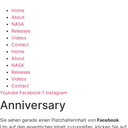
Zum
Inhalt
Home
springen
About
NASA
Releases
Videos
Contact
Home
About
NASA
Releases
Videos
Contact
Youtube
Facebook-f
Instagram
Anniversary
Sie sehen gerade einen Platzhalterinhalt von
Facebook
.
Um auf den eigentlichen Inhalt zuzugreifen, klicken Sie auf